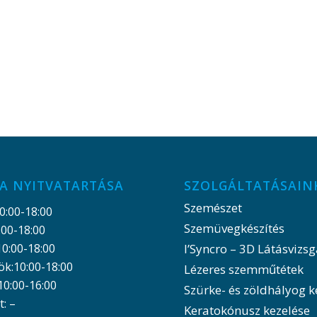
A NYITVATARTÁSA
SZOLGÁLTATÁSAIN
Szemészet
0:00-18:00
Szemüvegkészítés
:00-18:00
10:00-18:00
I’Syncro – 3D Látásvizsg
ök:10:00-18:00
Lézeres szemműtétek
10:00-16:00
Szürke- és zöldhályog k
: –
Keratokónusz kezelése