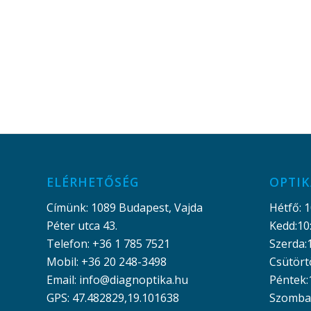
ELÉRHETŐSÉG
OPTIK
Címünk: 1089 Budapest, Vajda
Hétfő: 1
Péter utca 43.
Kedd:10
Telefon: +36 1 785 7521
Szerda:
Mobil: +36 20 248-3498
Csütört
Email: info@diagnoptika.hu
Péntek:
GPS: 47.482829,19.101638
Szombat