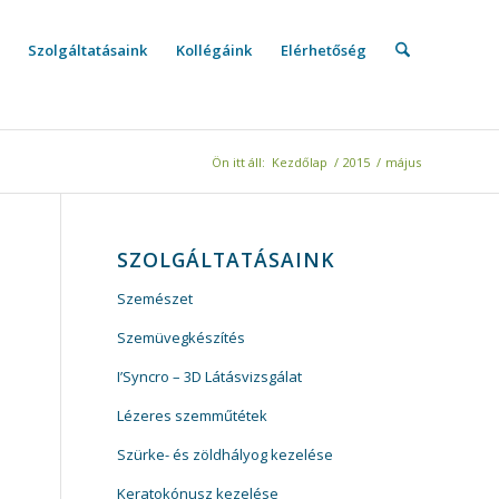
Szolgáltatásaink
Kollégáink
Elérhetőség
Ön itt áll:
Kezdőlap
/
2015
/
május
SZOLGÁLTATÁSAINK
Szemészet
Szemüvegkészítés
I’Syncro – 3D Látásvizsgálat
Lézeres szemműtétek
Szürke- és zöldhályog kezelése
Keratokónusz kezelése