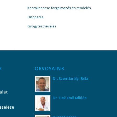
Kontaktlencse forgalmazás és rendelés
Ortopédia
Gyógytestnevelés
K
ORVOSAINK
Dr. Szentkirályi Béla
álat
Dr. Elek Emil Miklós
ezelése